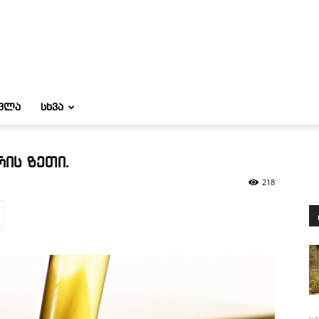
ᲝᲕᲚᲐ
ᲡᲮᲕᲐ
ის ზეთი.
218