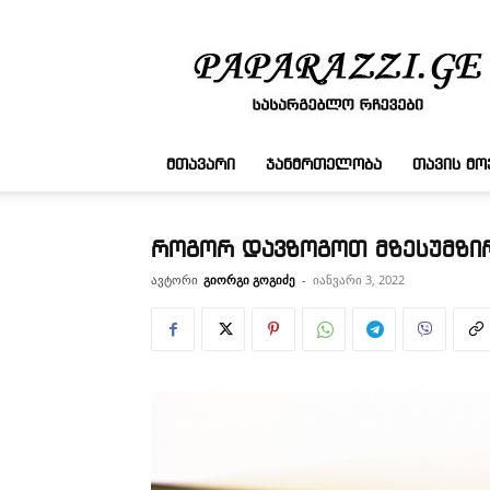
სასარგებლო
რჩევები
ᲛᲗᲐᲕᲐᲠᲘ
ᲯᲐᲜᲛᲠᲗᲔᲚᲝᲑᲐ
ᲗᲐᲕᲘᲡ Მ
როგორ დავზოგოთ მზესუმზირ
ავტორი
გიორგი გოგიძე
-
იანვარი 3, 2022