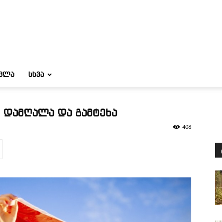
ᲝᲕᲚᲐ
ᲡᲮᲕᲐ
ნ დამღალა და გამტეხა
408