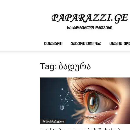
სასარგებლო
რჩევები
ᲛᲗᲐᲕᲐᲠᲘ
ᲯᲐᲜᲛᲠᲗᲔᲚᲝᲑᲐ
ᲗᲐᲕᲘᲡ Მ
Tag: ბადურა
ეს საინტერესოა