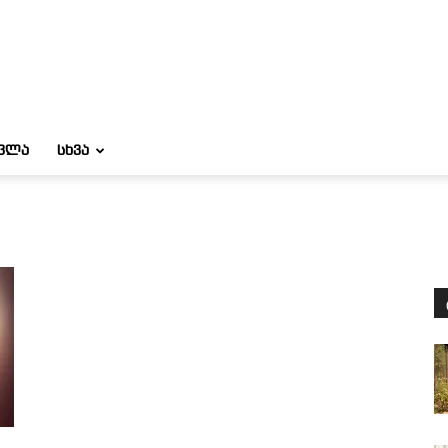
ᲝᲕᲚᲐ
ᲡᲮᲕᲐ