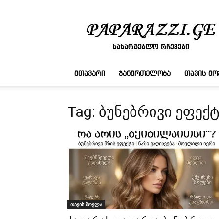
სასარგებლო
რჩევები
ᲛᲗᲐᲕᲐᲠᲘ
ᲯᲐᲜᲛᲠᲗᲔᲚᲝᲑᲐ
ᲗᲐᲕᲘᲡ Მ
Tag: ბუნებრივი ეფექ
თავის მოვლა