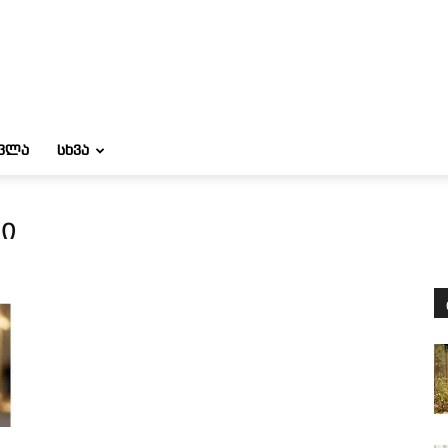
ᲝᲕᲚᲐ
ᲡᲮᲕᲐ
ტი