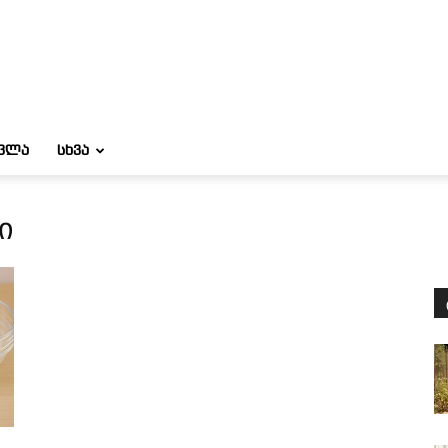
ᲝᲕᲚᲐ
ᲡᲮᲕᲐ
ი