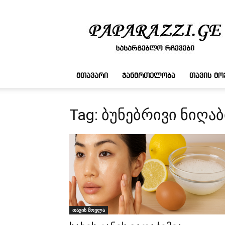
სასარგებლო
რჩევები
ᲛᲗᲐᲕᲐᲠᲘ
ᲯᲐᲜᲛᲠᲗᲔᲚᲝᲑᲐ
ᲗᲐᲕᲘᲡ Მ
Tag: ბუნებრივი ნიღაბ
თავის მოვლა