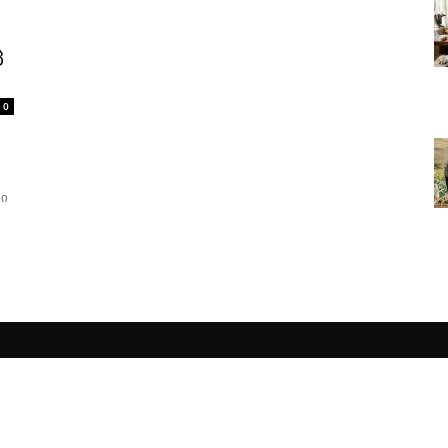
ც
0
ლი