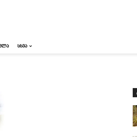
ᲝᲕᲚᲐ
ᲡᲮᲕᲐ