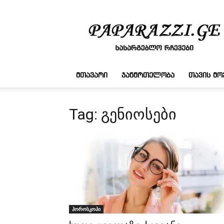
სასარგებლო
რჩევები
ᲛᲗᲐᲕᲐᲠᲘ
ᲯᲐᲜᲛᲠᲗᲔᲚᲝᲑᲐ
ᲗᲐᲕᲘᲡ Მ
Tag: გენიოსები
ჰოროსკოპი