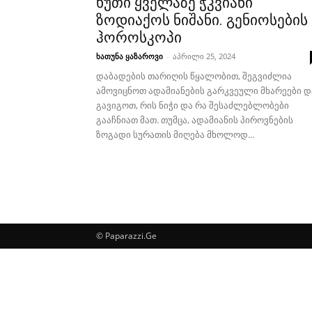
ხუთი ყველაზე ჭკვიანი
ზოდიაქოს ნიშანი. გენიოსების
ჰოროსკოპი
ხათუნა ყაზაროვი
-
აპრილი 25, 2024
დაბადების თარიღის წყალობით, შეგვიძლია
ამოვიცნოთ ადამიანების გარკვეული მხარეები დ
გავიგოთ, რის ნიჭი და რა შესაძლებლობები
გააჩნიათ მათ. თუმცა, ადამიანის პიროვნების
ზოგადი სურათის მიღება მხოლოდ...
© Paparazzi.Ge