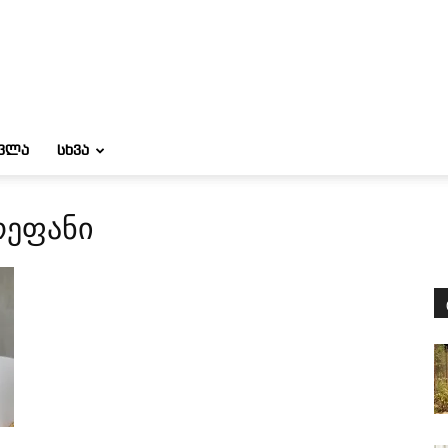
ᲝᲕᲚᲐ
ᲡᲮᲕᲐ
რეფანი