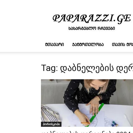
სასარგებლო
რჩევები
ᲛᲗᲐᲕᲐᲠᲘ
ᲯᲐᲜᲛᲠᲗᲔᲚᲝᲑᲐ
ᲗᲐᲕᲘᲡ Მ
Tag: დაბნელების დე
ჰოროსკოპი