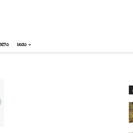
ᲝᲕᲚᲐ
ᲡᲮᲕᲐ