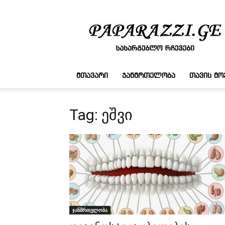
სასარგებლო
რჩევები
ᲛᲗᲐᲕᲐᲠᲘ
ᲯᲐᲜᲛᲠᲗᲔᲚᲝᲑᲐ
ᲗᲐᲕᲘᲡ Მ
Tag: ეშვი
ჯანმრთელობა