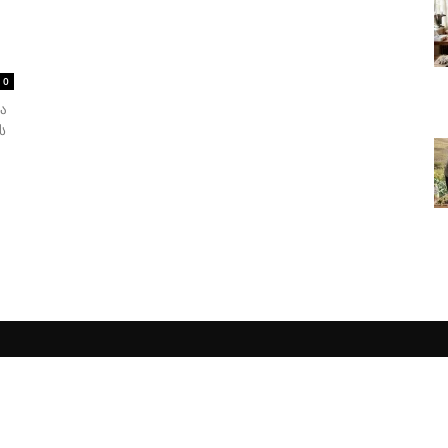
0
ა
ს