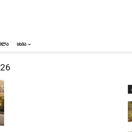
ᲝᲕᲚᲐ
ᲡᲮᲕᲐ
026