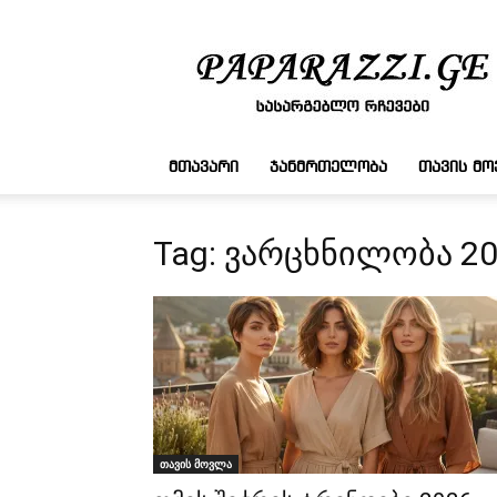
სასარგებლო
რჩევები
ᲛᲗᲐᲕᲐᲠᲘ
ᲯᲐᲜᲛᲠᲗᲔᲚᲝᲑᲐ
ᲗᲐᲕᲘᲡ Მ
Tag: ვარცხნილობა 2
თავის მოვლა