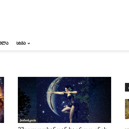
ᲝᲕᲚᲐ
ᲡᲮᲕᲐ
ჰოროსკოპი