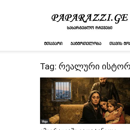
სასარგებლო
რჩევები
ᲛᲗᲐᲕᲐᲠᲘ
ᲯᲐᲜᲛᲠᲗᲔᲚᲝᲑᲐ
ᲗᲐᲕᲘᲡ Მ
Tag: რეალური ისტორ
სხვა