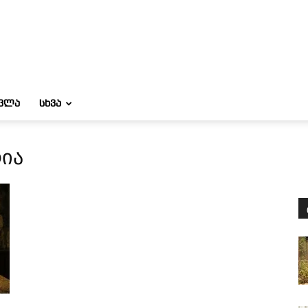
ᲝᲕᲚᲐ
ᲡᲮᲕᲐ
ია