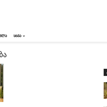
ᲝᲕᲚᲐ
ᲡᲮᲕᲐ
ბა