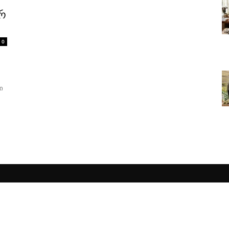
არ
0
ი