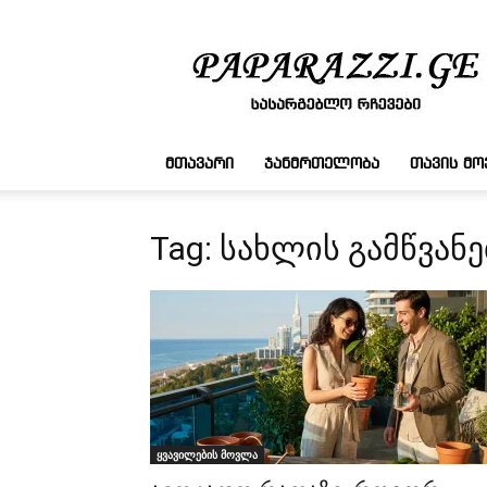
სასარგებლო
რჩევები
ᲛᲗᲐᲕᲐᲠᲘ
ᲯᲐᲜᲛᲠᲗᲔᲚᲝᲑᲐ
ᲗᲐᲕᲘᲡ Მ
Tag: სახლის გამწვანე
ყვავილების მოვლა