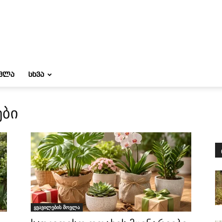
ᲝᲕᲚᲐ
ᲡᲮᲕᲐ
ები
ყვავილების მოვლა