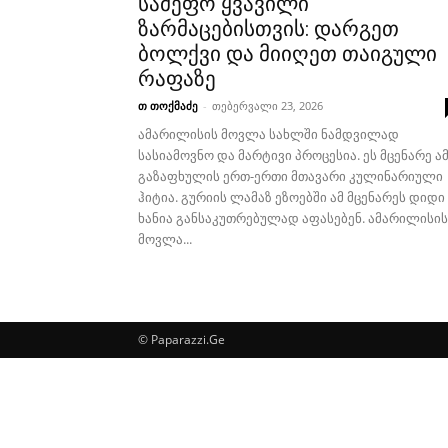
სამეფო ყვავილი
ზარმაცებისთვის: დარგეთ
ბოლქვი და მიიღეთ თაიგული
რაფაზე
თ თოქმაძე
-
თებერვალი 23, 2026
ამარილისის მოვლა სახლში ნამდვილად
სასიამოვნო და მარტივი პროცესია. ეს მცენარე ა
გაზაფხულის ერთ-ერთი მთავარი კულინარიული
ჰიტია. გურიის ლამაზ ეზოებში ამ მცენარეს დიდი
ხანია განსაკუთრებულად აფასებენ. ამარილისის
მოვლა...
© Paparazzi.Ge