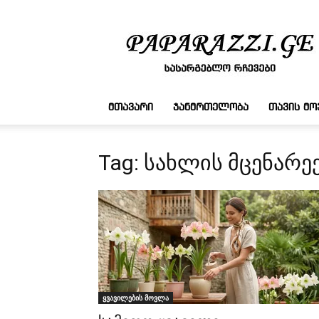
სასარგებლო
რჩევები
ᲛᲗᲐᲕᲐᲠᲘ
ᲯᲐᲜᲛᲠᲗᲔᲚᲝᲑᲐ
ᲗᲐᲕᲘᲡ Მ
Tag: სახლის მცენარე
ყვავილების მოვლა