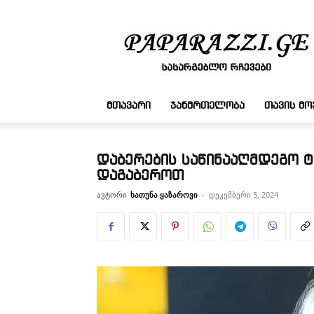
სასარგებლო
რჩევები
ᲛᲗᲐᲕᲐᲠᲘ
ᲯᲐᲜᲛᲠᲗᲔᲚᲝᲑᲐ
ᲗᲐᲕᲘᲡ Მ
დაბერების საწინააღმდეგო ტ
დაგაბეროთ
ავტორი
ხათუნა ყაზაროვი
-
დეკემბერი 5, 2024