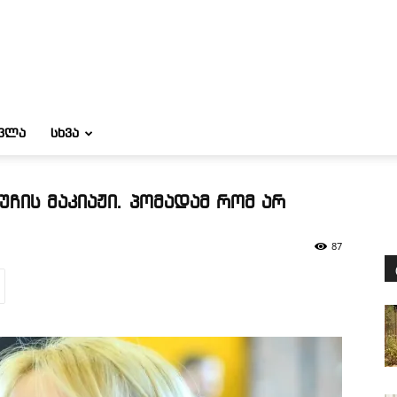
ᲝᲕᲚᲐ
ᲡᲮᲕᲐ
უჩის მაკიაჟი. პომადამ რომ არ
87