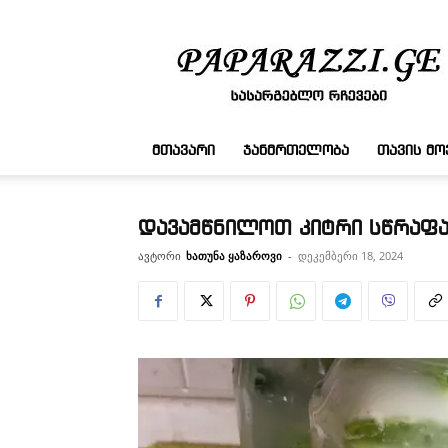
სასარგებლო
რჩევები
ᲛᲗᲐᲕᲐᲠᲘ
ᲯᲐᲜᲛᲠᲗᲔᲚᲝᲑᲐ
ᲗᲐᲕᲘᲡ Მ
დავამწნილოთ კიტრი სწრაფა
ავტორი
ხათუნა ყაზაროვი
-
დეკემბერი 18, 2024