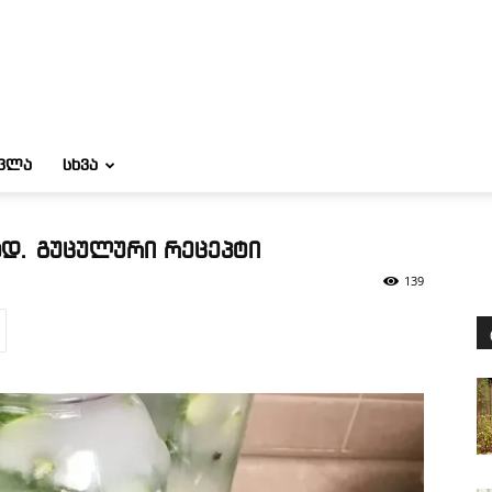
ᲝᲕᲚᲐ
ᲡᲮᲕᲐ
დ. გუცულური რეცეპტი
139