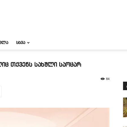
ᲝᲕᲚᲐ
ᲡᲮᲕᲐ
ლიც თქვენს სახშლი საოცარ
84