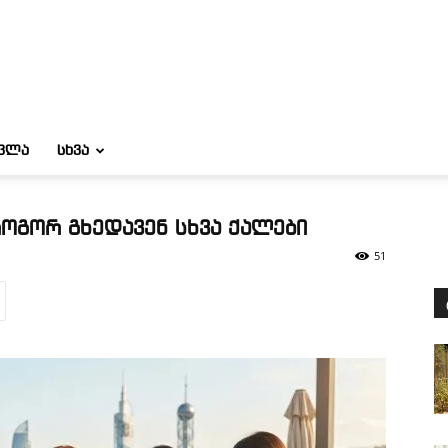
ᲝᲕᲚᲐ
ᲡᲮᲕᲐ
როგორ გხედავენ სხვა ქალები
51