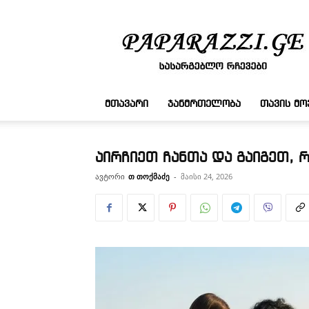
სასარგებლო
რჩევები
ᲛᲗᲐᲕᲐᲠᲘ
ᲯᲐᲜᲛᲠᲗᲔᲚᲝᲑᲐ
ᲗᲐᲕᲘᲡ Მ
აირჩიეთ ჩანთა და გაიგეთ, 
ავტორი
თ თოქმაძე
-
მაისი 24, 2026