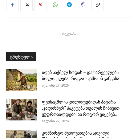
- რეკლამა -
ტრენდული
იღებ საჭმელ სოდას – და სარეველებს
ბოლო ეღება: როგორ ვაშრობ ჭანგასა...
ივლისი 27, 2026
ფეხსაცმლის კოლოფებიდან პატარა
„ჯადოსნურ“ პაკეტებს თვალის ჩინივით
ვუფრთხილდები: აი როგორ ვიყენებ...
ივლისი 27, 2026
კომბოსტო მუხლუხოების ადვილი