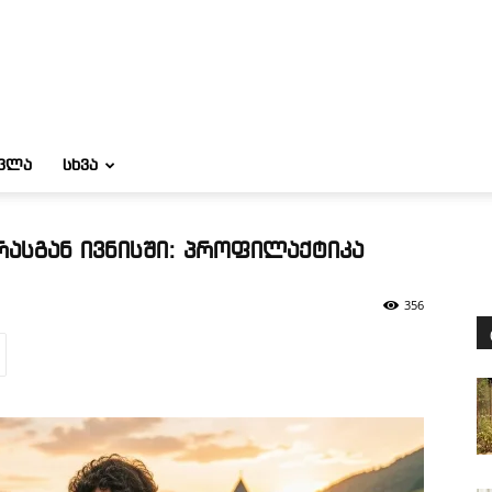
ᲝᲕᲚᲐ
ᲡᲮᲕᲐ
ასგან ივნისში: პროფილაქტიკა
356