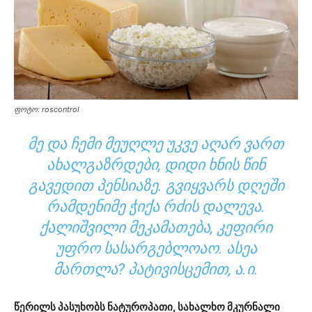
ფოტო: roscontrol
ᲛᲔ ᲓᲐ ᲩᲔᲛᲘ ᲛᲔᲣᲦᲚᲔ ᲣᲙᲕᲔ ᲐᲦᲐᲠ ᲕᲐᲠᲗ
ᲐᲮᲐᲚᲒᲐᲖᲠᲓᲔᲑᲘ, ᲓᲘᲓᲘ ᲮᲜᲘᲡ ᲬᲘᲜ
ᲒᲐᲕᲔᲓᲘᲗ ᲞᲔᲜᲡᲘᲐᲖᲔ. ᲒᲕᲘᲧᲕᲐᲠᲡ ᲓᲦᲔᲨᲘ
ᲠᲐᲛᲓᲔᲜᲘᲛᲔ ᲭᲘᲥᲐ ᲠᲫᲘᲡ ᲓᲐᲚᲔᲕᲐ.
ᲥᲐᲚᲘᲨᲕᲘᲚᲘ ᲛᲔᲙᲐᲛᲐᲗᲔᲑᲐ, ᲙᲔᲤᲘᲠᲘ
ᲣᲤᲠᲝ ᲡᲐᲡᲐᲠᲒᲔᲑᲚᲝᲐᲝ. ᲐᲡᲔᲐ
ᲛᲐᲠᲗᲚᲐ? ᲞᲐᲢᲘᲕᲘᲡᲪᲔᲛᲘᲗ, Ა.Ი.
წერილს პასუხობს ნატუროპათი, სახალხო მკურნალი