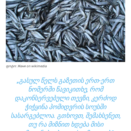
ფოტო: Женя on wikimedia
„ᲒᲐᲡᲣᲚ ᲬᲔᲚᲡ ᲒᲐᲖᲔᲗᲘᲡ ᲔᲠᲗ-ᲔᲠᲗ
ᲜᲝᲛᲔᲠᲨᲘ ᲬᲐᲕᲘᲙᲘᲗᲮᲔ, ᲠᲝᲛ
ᲓᲐᲙᲝᲜᲡᲔᲠᲕᲔᲑᲣᲚᲘ ᲗᲔᲕᲖᲘ, ᲙᲔᲠᲫᲝᲓ
ᲭᲘᲭᲧᲘᲜᲐ ᲞᲝᲛᲘᲓᲕᲠᲘᲡ ᲡᲝᲣᲡᲨᲘ
ᲡᲐᲡᲐᲠᲒᲔᲑᲚᲝᲐ. ᲒᲗᲮᲝᲕᲗ, ᲨᲔᲛᲐᲮᲡᲔᲜᲔᲗ,
ᲗᲣ ᲠᲐ ᲛᲘᲖᲜᲘᲗ ᲮᲓᲔᲑᲐ ᲛᲘᲡᲘ