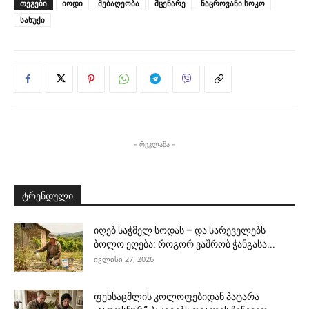
ᲗᲔᲒᲔᲑᲘ
იოდი
მებაღეობა
მცენარე
ნაცროვანი სოკო
სასუქი
- რეკლამა -
ტრენდული
იღებ საჭმელ სოდას – და სარეველებს
ბოლო ეღება: როგორ ვაშრობ ჭანგასა...
ივლისი 27, 2026
ფეხსაცმლის კოლოფებიდან პატარა