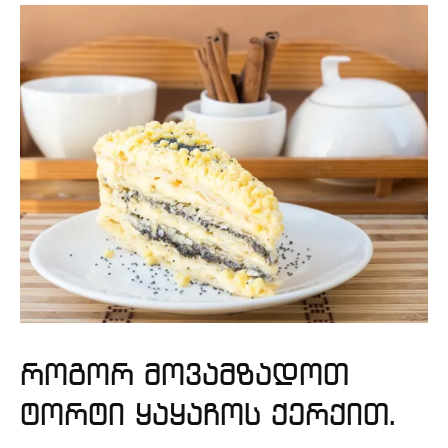
როგორ მოვამზადოთ
ტორტი ყაყაჩოს ქერქით.