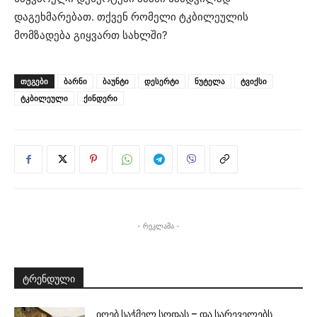
დაგეხმარებათ. თქვენ რომელი ტკბილეულის
მომზადება გიყვართ სახლში?
ᲗᲔᲒᲔᲑᲘ
ბარნი
ბაუნტი
დესერტი
ნუტელა
ტვიქსი
ტკბილეული
ქინდერი
- რეკლამა -
ტრენდული
იღებ საჭმელ სოდას – და სარეველებს