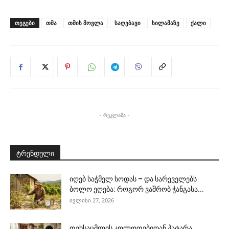
ᲗᲔᲒᲔᲑᲘ
თმა
თმის მოვლა
საღებავი
სილამაზე
ქალი
- რეკლამა -
ტრენდული
იღებ საჭმელ სოდას – და სარეველებს
ბოლო ეღება: როგორ ვაშრობ ჭანგასა...
ივლისი 27, 2026
ფეხსაცმლის კოლოფებიდან პატარა