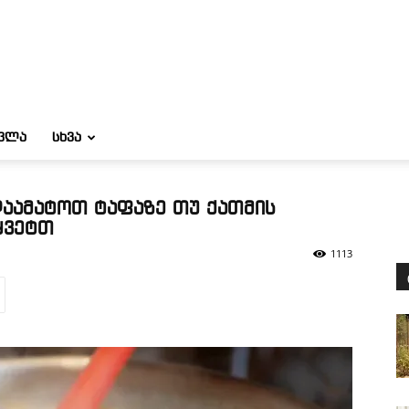
ᲝᲕᲚᲐ
ᲡᲮᲕᲐ
დაამატოთ ტაფაზე თუ ქათმის
ყვეტთ
1113