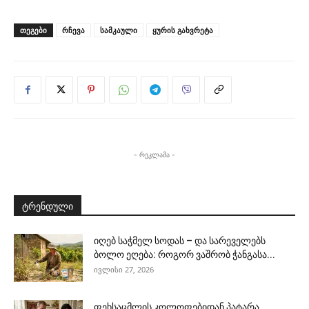
ᲗᲔᲒᲔᲑᲘ
რჩევა
სამკაული
ყურის გახვრეტა
- რეკლამა -
ტრენდული
იღებ საჭმელ სოდას – და სარეველებს
ბოლო ეღება: როგორ ვაშრობ ჭანგასა...
ივლისი 27, 2026
ფეხსაცმლის კოლოფებიდან პატარა