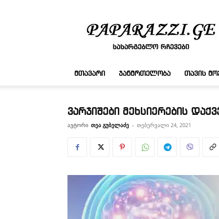
სასარგებლო
რჩევები
ᲛᲗᲐᲕᲐᲠᲘ
ᲯᲐᲜᲛᲠᲗᲔᲚᲝᲑᲐ
ᲗᲐᲕᲘᲡ Მ
ვარჯიშები მეხსიერების დაქ
ავტორი
თეა გუბელაძე
-
თებერვალი 24, 2021