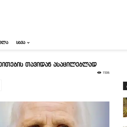
ᲝᲕᲚᲐ
ᲡᲮᲕᲐ
ვეითების თავიდან ასაცილებლად
1506