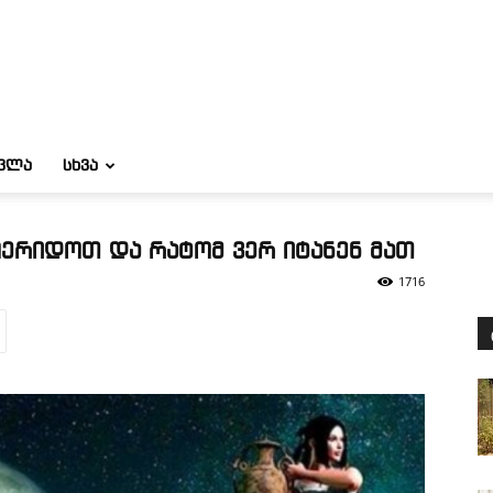
ᲝᲕᲚᲐ
ᲡᲮᲕᲐ
ერიდოთ და რატომ ვერ იტანენ მათ
1716