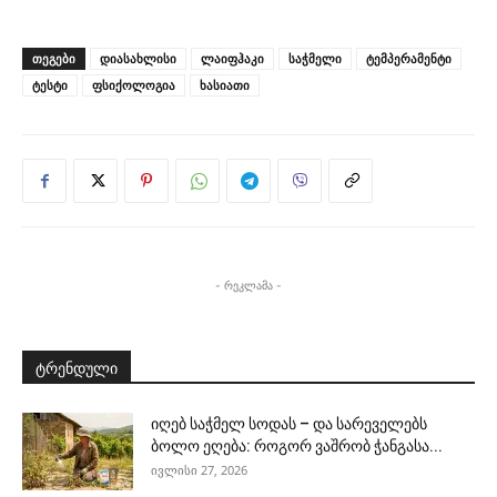
ᲗᲔᲒᲔᲑᲘ
დიასახლისი
ლაიფჰაკი
საჭმელი
ტემპერამენტი
ტესტი
ფსიქოლოგია
ხასიათი
- რეკლამა -
ტრენდული
იღებ საჭმელ სოდას – და სარეველებს
ბოლო ეღება: როგორ ვაშრობ ჭანგასა...
ივლისი 27, 2026