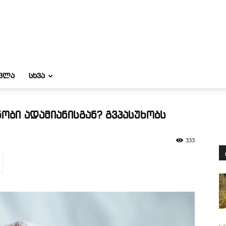
ᲝᲕᲚᲐ
ᲡᲮᲕᲐ
ნობი ადამიანისგან? გვპასუხობს
333