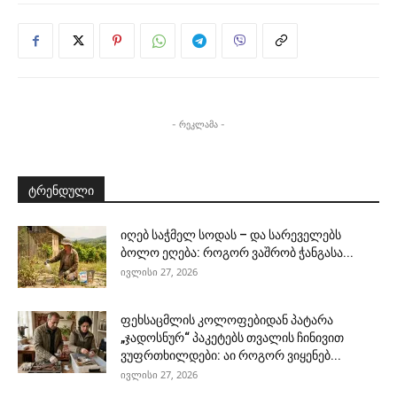
- რეკლამა -
ტრენდული
იღებ საჭმელ სოდას – და სარეველებს
ბოლო ეღება: როგორ ვაშრობ ჭანგასა...
ივლისი 27, 2026
ფეხსაცმლის კოლოფებიდან პატარა
„ჯადოსნურ“ პაკეტებს თვალის ჩინივით
ვუფრთხილდები: აი როგორ ვიყენებ...
ივლისი 27, 2026