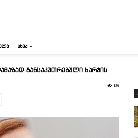
ᲝᲕᲚᲐ
ᲡᲮᲕᲐ
მაზად განსაკუთრებული ხარჯის
189