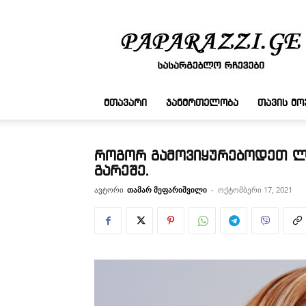
სასარგებლო
რჩევები
ᲛᲗᲐᲕᲐᲠᲘ
ᲯᲐᲜᲛᲠᲗᲔᲚᲝᲑᲐ
ᲗᲐᲕᲘᲡ Მ
როგორ გამოვიყურებოდეთ ლა
გარეშე.
ავტორი
თამარ მეფარიშვილი
-
ოქტომბერი 17, 2021