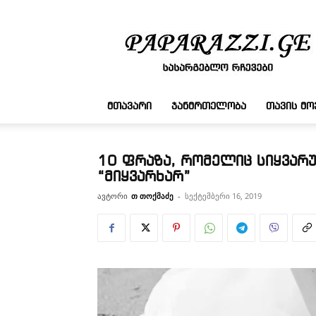
სასარგებლო
რჩევები
ᲛᲗᲐᲕᲐᲠᲘ
ᲯᲐᲜᲛᲠᲗᲔᲚᲝᲑᲐ
ᲗᲐᲕᲘᲡ Მ
10 ფრაზა, რომელიც სიყვარუ
“მიყვარხარ”
ავტორი
თ თოქმაძე
-
სექტემბერი 16, 2019