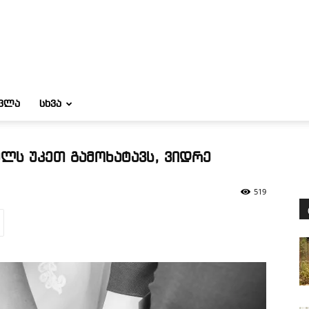
ᲝᲕᲚᲐ
ᲡᲮᲕᲐ
ლს უკეთ გამოხატავს, ვიდრე
519