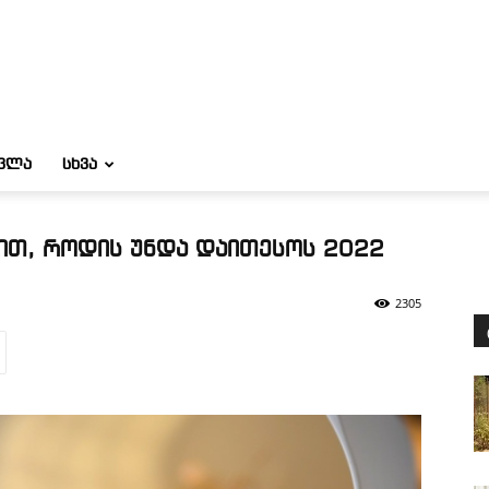
ᲝᲕᲚᲐ
ᲡᲮᲕᲐ
ით, როდის უნდა დაითესოს 2022
2305