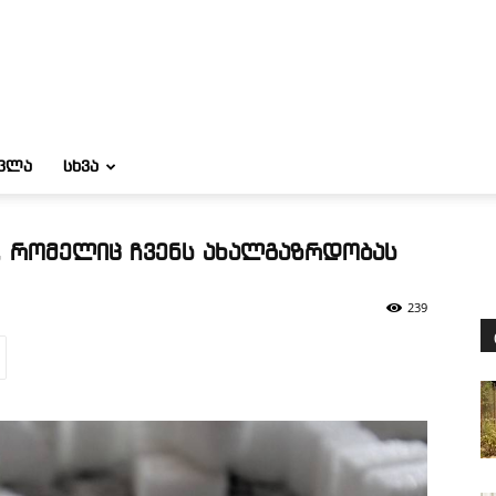
ᲝᲕᲚᲐ
ᲡᲮᲕᲐ
, რომელიც ჩვენს ახალგაზრდობას
239