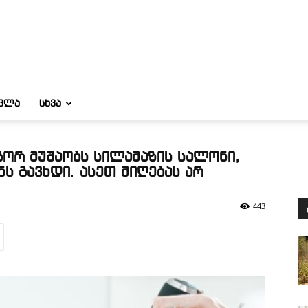
ᲝᲕᲚᲐ
ᲡᲮᲕᲐ
გორ მუშაობს სილამაზის სალონი,
 გავხდი. ასეთ მიღებას არ
443