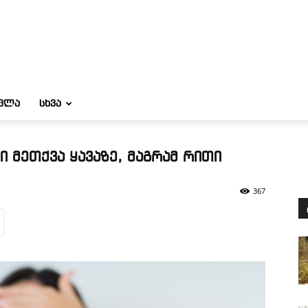
ᲝᲕᲚᲐ
ᲡᲮᲕᲐ
 მეთქვა ყავაზე, მაგრამ რითი
367