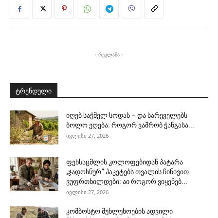
- რეკლამა -
ტრენდული
იღებ საჭმელ სოდას – და სარეველებს
ბოლო ეღება: როგორ ვაშრობ ჭანგასა...
ივლისი 27, 2026
ფეხსაცმლის კოლოფებიდან პატარა
„ჯადოსნურ“ პაკეტებს თვალის ჩინივით
ვუფრთხილდები: აი როგორ ვიყენებ...
ივლისი 27, 2026
კომბოსტო მუხლუხოების ადვილი