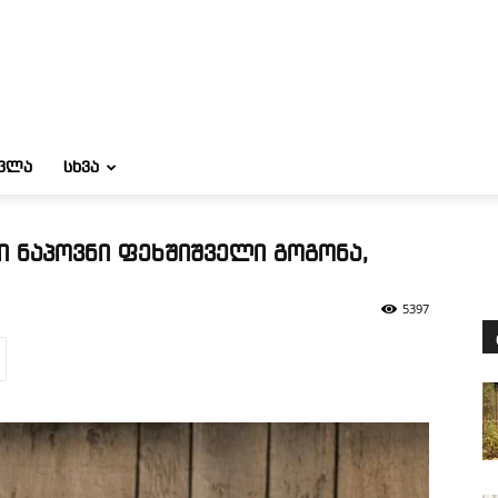
ᲝᲕᲚᲐ
ᲡᲮᲕᲐ
ი ნაპოვნი ფეხშიშველი გოგონა,
5397