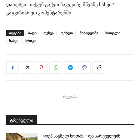
დათესეთ. თქვენ გაქვთ ნაკვეთზე მწვანე ხახვი?
გაგვიზიარეთ კომენტარებში.
ᲗᲔᲒᲔᲑᲘ
ბაღი
თესვა
თესლი
მებაღეობა
სოფელი
ხახვი
ხრიკი
- რეკლამა -
ტრენდული
იღებ საჭმელ სოდას – და სარეველებს