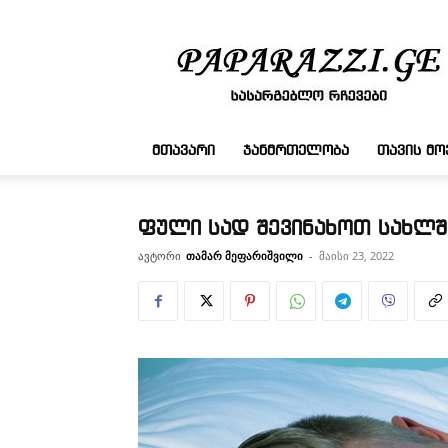
სასარგებლო
რჩევები
ᲛᲗᲐᲕᲐᲠᲘ
ᲯᲐᲜᲛᲠᲗᲔᲚᲝᲑᲐ
ᲗᲐᲕᲘᲡ Მ
ფული სად შევინახოთ სახლშ
ავტორი
თამარ მეფარიშვილი
-
მაისი 23, 2022