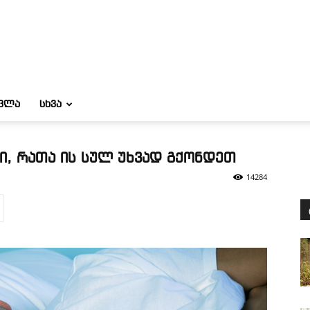
ᲝᲕᲚᲐ
ᲡᲮᲕᲐ
ი, რათა ის სულ უხვად გქონდეთ
14284