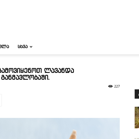
ᲝᲕᲚᲐ
ᲡᲮᲕᲐ
გამოვიყენოთ ლავანდა
განმავლობაში.
227