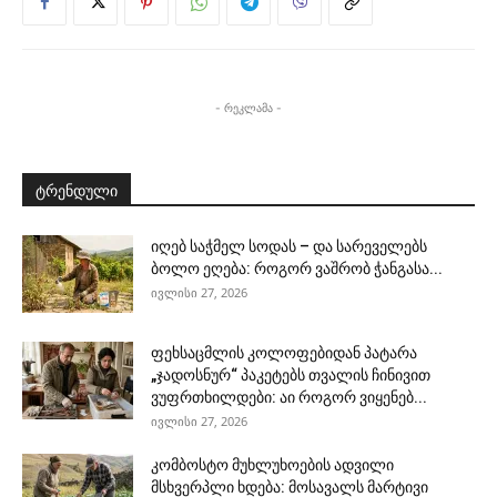
- რეკლამა -
ტრენდული
იღებ საჭმელ სოდას – და სარეველებს
ბოლო ეღება: როგორ ვაშრობ ჭანგასა...
ივლისი 27, 2026
ფეხსაცმლის კოლოფებიდან პატარა
„ჯადოსნურ“ პაკეტებს თვალის ჩინივით
ვუფრთხილდები: აი როგორ ვიყენებ...
ივლისი 27, 2026
კომბოსტო მუხლუხოების ადვილი
მსხვერპლი ხდება: მოსავალს მარტივი