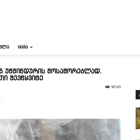
ᲝᲕᲚᲐ
ᲡᲮᲕᲐ
ნ უწმინდურის მოსაშორებლად.
თი შევწყვიტე
90143