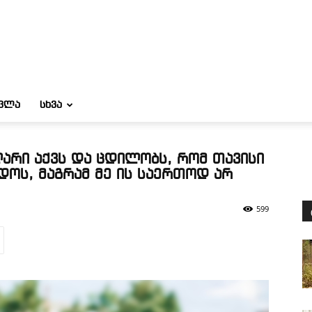
ᲝᲕᲚᲐ
ᲡᲮᲕᲐ
არი აქვს და ცდილობს, რომ თავისი
ოს, მაგრამ მე ის საერთოდ არ
599