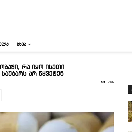
ᲝᲕᲚᲐ
ᲡᲮᲕᲐ
ობაში, რა იყო ისეთი
 საუბარს არ წყვეტენ
6806