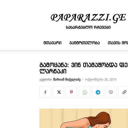
სასარგებლო
რჩევები
ᲛᲗᲐᲕᲐᲠᲘ
ᲯᲐᲜᲛᲠᲗᲔᲚᲝᲑᲐ
ᲗᲐᲕᲘᲡ Მ
გამოცანა: ვინ თამაშობდა ფ
ლარნაკი
ავტორი
მარიამ მიქელაძე
-
ოქტომბერი 26, 2019