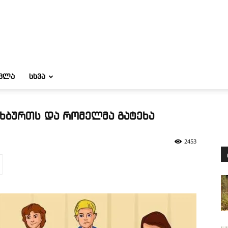
ᲝᲕᲚᲐ
ᲡᲮᲕᲐ
ეხბურთს და რომელმა გატეხა
2453