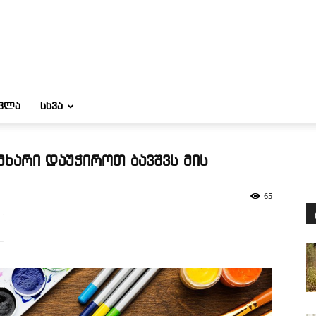
ᲝᲕᲚᲐ
ᲡᲮᲕᲐ
მხარი დაუჭიროთ ბავშვს მის
65