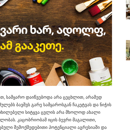
თ, სამყარო დაიწვებოდა არა ცეცხლით, არამედ
ულებს ბავშვს გარე სამყაროსგან ჩაკეტვას და ნიჭის
ფრთხილებელი სიტყვა ცვლის არა მხოლოდ ახალი
ელობას. კაცობრიობამ იცის ბევრი მაგალითი,
ბული შემოქმედებითი პოტენციალი აგრესიაში და