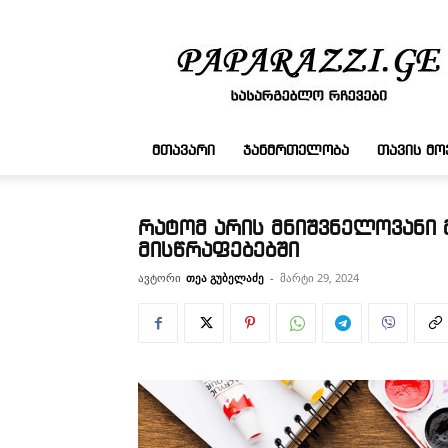
სასარგებლო
რჩევები
ᲛᲗᲐᲕᲐᲠᲘ
ᲯᲐᲜᲛᲠᲗᲔᲚᲝᲑᲐ
ᲗᲐᲕᲘᲡ Მ
რატომ არის მნიშვნელოვანი 
მისწრაფებებში
ავტორი
თეა გუბელაძე
-
მარტი 29, 2024