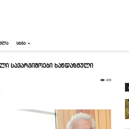
ᲝᲕᲚᲐ
ᲡᲮᲕᲐ
ელი სავარჯიშოები ხანდაზმული
439